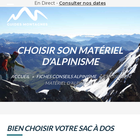
Skip
En Direct -
Consulter nos dates
Open
Close
to
content
mobile
mobile
menu
menu
CHOISIR SON MATÉRIEL
D’ALPINISME
ACCUEIL
»
FICHES CONSEILS ALPINISME
»
CHOISIR SON
MATÉRIEL D’ALPINISME
BIEN CHOISIR VOTRE SAC À DOS