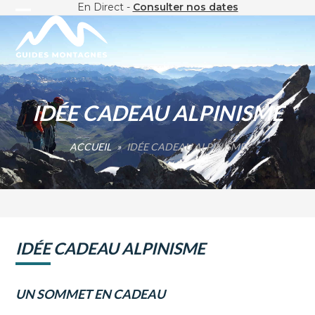
Skip
En Direct -
Consulter nos dates
Open
Close
to
content
mobile
mobile
menu
menu
IDÉE CADEAU ALPINISME
ACCUEIL
»
IDÉE CADEAU ALPINISME
IDÉE CADEAU ALPINISME
UN SOMMET EN CADEAU