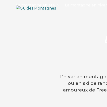
Skip
La montagne en été
La montagne en hive
to
content
L’hiver en montagne 
ou en ski de ra
amoureux de Freeri