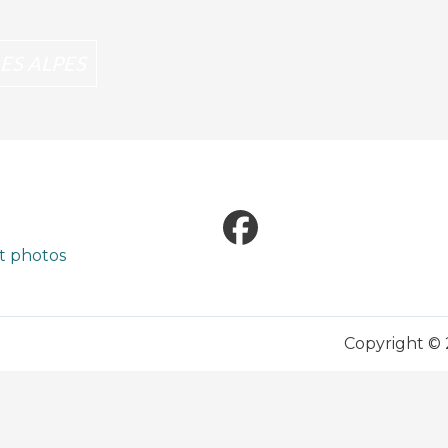
LES ALPES
Facebook
it photos
Copyright ©