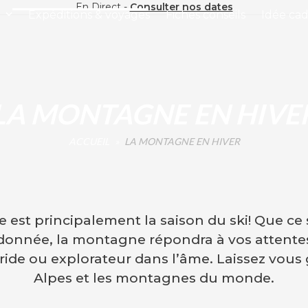
En Direct -
Consulter nos dates
r
Expéditions & voyages
Fiches conseils
Idée ca
LA MONTAGNE EN HIVE
ACCUEIL
»
LA MONTAGNE EN HIVER
est principalement la saison du ski! Que ce s
ndonnée, la montagne répondra à vos attente
de ou explorateur dans l’âme. Laissez vous g
Alpes et les montagnes du monde.