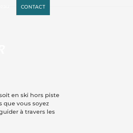
deau
CONTACT
R
oit en ski hors piste
s que vous soyez
uider à travers les