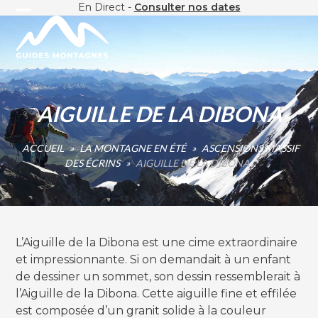
Skip
En Direct -
Consulter nos dates
Open
Close
to
content
mobile
mobile
menu
menu
AIGUILLE DE LA DIBONA
ACCUEIL
»
LA MONTAGNE EN ÉTÉ
»
ASCENSIONS MASSIF
DES ÉCRINS
»
AIGUILLE DE LA DIBONA
L’Aiguille de la Dibona est une cime extraordinaire
et impressionnante. Si on demandait à un enfant
de dessiner un sommet, son dessin ressemblerait à
l’Aiguille de la Dibona. Cette aiguille fine et effilée
est composée d’un granit solide à la couleur